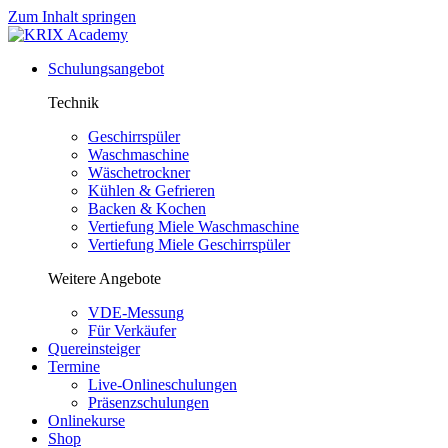
Zum Inhalt springen
Schulungsangebot
Technik
Geschirrspüler
Waschmaschine
Wäschetrockner
Kühlen & Gefrieren
Backen & Kochen
Vertiefung Miele Waschmaschine
Vertiefung Miele Geschirrspüler
Weitere Angebote
VDE-Messung
Für Verkäufer
Quereinsteiger
Termine
Live-Onlineschulungen
Präsenzschulungen
Onlinekurse
Shop