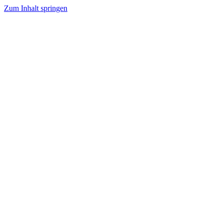
Zum Inhalt springen