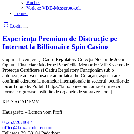
Bücher
Vorlage VDE-Messprotokoll
Trainer
Login
Menü
öffnen
Experiența Premium de Distracție pe
Internet la Billionaire Spin Casino
Cuprins Licențiere și Cadru Regulatory Colecția Nostru de Jocuri
Opțiuni Financiare Moderne Beneficiile Membrilor VIP Sisteme de
Protecție Certificare și Cadru Regulatory Funcționăm sub o
autorizație activă emisă de autoritatea din Curaçao, aspect care
confirmă aderarea la normelor internaționale în sectorul jocurilor de
hazard digitale. Portalul https://billionairespin.com.ro/ urmează
normele riguroase instituite de organele de supraveghere, […]
KRIXACADEMY
Hausgeräte – Lernen vom Profi
05252/2678617
office@krix-academy.com
Talleweg 29, 33104 Paderborn