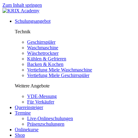
Zum Inhalt springen
Schulungsangebot
Technik
Geschirrspüler
Waschmaschine
Wäschetrockner
Kühlen & Gefrieren
Backen & Kochen
Vertiefung Miele Waschmaschine
Vertiefung Miele Geschirrspüler
Weitere Angebote
VDE-Messung
Für Verkäufer
Quereinsteiger
Termine
Live-Onlineschulungen
Präsenzschulungen
Onlinekurse
Shop